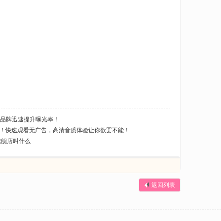
力品牌迅速提升曝光率！
！快速观看无广告，高清音质体验让你欲罢不能！
旗舰店叫什么
返回列表