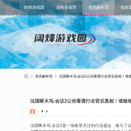
阔烽游戏园
攻略探索营
资讯解析室
独家
资讯解析室
法国啄木鸟:会议2让你看透行业背后真相！谁
阔
烽
法国啄木鸟:会议2让你看透行业背后真相！谁敢
游
戏
|
园
法国啄木鸟:会议2是一场备受关注的行业盛会，吸引