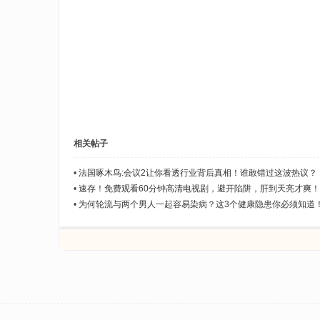
相关帖子
•
法国啄木鸟:会议2让你看透行业背后真相！谁敢错过这波热议？
•
速存！免费观看60分钟高清电视剧，避开陷阱，肝到天亮才爽！
•
为何轮流与两个男人一起容易染病？这3个健康隐患你必须知道