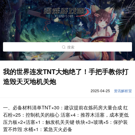
搜索
我的世界连发TNT大炮绝了！手把手教你打
造毁天灭地机关炮
2025-04-25
资讯解析室
一、必备材料清单TNT×30：建议提前在炼药房大量合成 红
石粉×25：控制机关的核心 活塞×4：推荐木活塞，成本更低
压力板×2+活塞×1：触发机关关键 铁块×3+玻璃×5：保护装
置不炸毁 水桶×1：紧急灭火必备