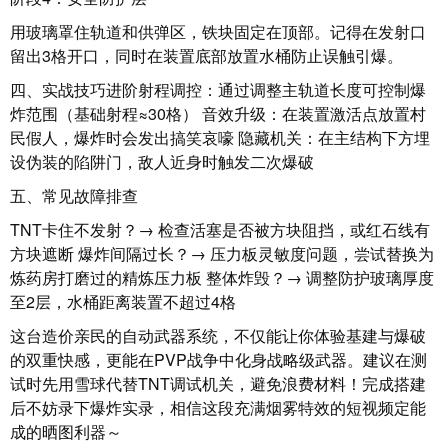
用玻璃罩住轨道和供弹区，铁块固定在顶部。记得在发射口
留出3格开口，同时在装置底部放置水桶防止误触引爆。
四、实战技巧进阶射程调控：通过调整主轨道长度可控制爆
炸范围（基础射程≈30格） 音效升级：在装置激活点放置村
民假人，爆炸时会发出搞笑哀嚎 隐藏机关：在主结构下方埋
设伪装的陷阱门，敌人近身时触发二次爆破
五、常见故障排查
TNT卡住不发射？→ 检查活塞是否被方块阻挡，或红石线有
方块遮断 爆炸间隔过长？→ 压力板灵敏度问题，尝试替换为
炼药房打磨过的精炼压力板 整体炸毁？→ 调整防护玻璃厚度
至2层，水桶距离装置不超过4格
这台造价亲民的自动武器系统，不仅能让你体验基建与爆破
的双重快感，更能在PVP战争中化身战略级武器。建议在测
试时先用雪球代替TNT调试机关，避免浪费材料！完成搭建
后不妨录下爆炸实录，相信这段充满烟雾特效的短视频定能
成的晒图利器～