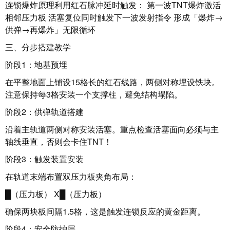
连锁爆炸原理利用红石脉冲延时触发： 第一波TNT爆炸激活
相邻压力板 活塞复位同时触发下一波发射指令 形成「爆炸→
供弹→再爆炸」无限循环
三、分步搭建教学
阶段1：地基预埋
在平整地面上铺设15格长的红石线路，两侧对称埋设铁块。
注意保持每3格安装一个支撑柱，避免结构塌陷。
阶段2：供弹轨道搭建
沿着主轨道两侧对称安装活塞。重点检查活塞面向必须与主
轴线垂直，否则会卡住TNT！
阶段3：触发装置安装
在轨道末端布置双压力板夹角布局：
█（压力板） X█（压力板）
确保两块板间隔1.5格，这是触发连锁反应的黄金距离。
阶段4：安全防护层