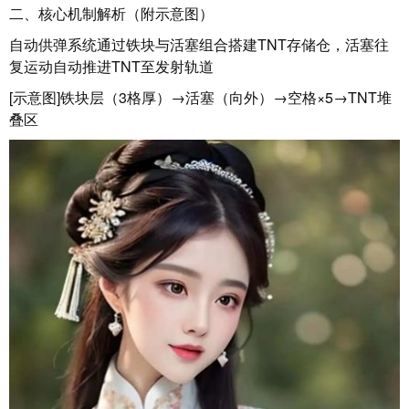
二、核心机制解析（附示意图）
自动供弹系统通过铁块与活塞组合搭建TNT存储仓，活塞往
复运动自动推进TNT至发射轨道
[示意图]铁块层（3格厚）→活塞（向外）→空格×5→TNT堆
叠区