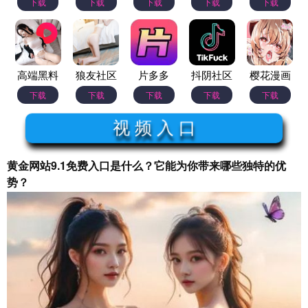
下载
下载
下载
下载
下载
高端黑料
狼友社区
片多多
抖阴社区
樱花漫画
下载
下载
下载
下载
下载
视 频 入 口
黄金网站9.1免费入口是什么？它能为你带来哪些独特的优
势？