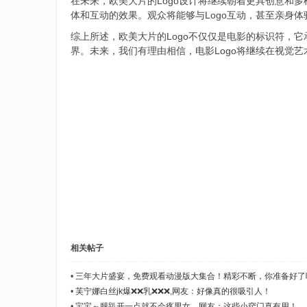
在未来，欧美大片的Logo设计将继续朝着更具创意和多
体和互动的效果。观众将能够与Logo互动，甚至亲身
综上所述，欧美大片的Logo不仅仅是电影的标识符，
界。未来，我们有理由相信，电影Logo将继续在视觉
相关帖子
•
三年大片盛宴，免费观看动漫版大集合！精彩不断，你准备好了
•
芙宁娜白丝jk爆❌❌乳❌❌❌,网友：好像真的很吸引人！
•
宝宝～腿趴开一点就不会疼男女，网友：这些小窍门真有用！