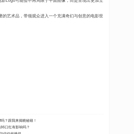
电影Logo可能会不再局限于平面图像，而是呈现出更加立
打磨的艺术品，带领观众进入一个充满奇幻与创意的电影世
M吗？跟我来揭晓秘籍！
桃86口红有影响吗？
与信任的挑战