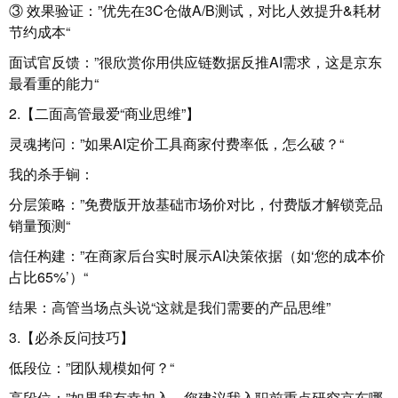
③ 效果验证：”优先在3C仓做A/B测试，对比人效提升&耗材
节约成本“
面试官反馈：”很欣赏你用供应链数据反推AI需求，这是京东
最看重的能力“
2.【二面高管最爱“商业思维”】
灵魂拷问：”如果AI定价工具商家付费率低，怎么破？“
我的杀手锏：
分层策略：”免费版开放基础市场价对比，付费版才解锁竞品
销量预测“
信任构建：”在商家后台实时展示AI决策依据（如‘您的成本价
占比65%’）“
结果：高管当场点头说“这就是我们需要的产品思维”
3.【必杀反问技巧】
低段位：”团队规模如何？“
高段位：”如果我有幸加入，您建议我入职前重点研究京东哪