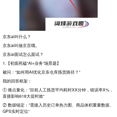
京东ai叫什么？
京东ai叫做京言哦。
京东ai面试怎么面试？
1.【初面死磕“AI+业务”场景题】
被问：“如何用AI优化京东仓库拣货路径？”
我的回答框架：
① 痛点量化：”目前人工拣货平均耗时XX分钟，错误率X%，
直接影响618大促时效“
② 数据锚定：”需接入历史订单热力图、商品体积重量数据、
GPS实时定位“