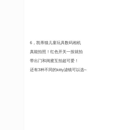
6，凯蒂猫儿童玩具数码相机
真能拍照！红色开关一按就拍
带出门和闺蜜互拍超可爱！
还有3种不同的kitty滤镜可以选~