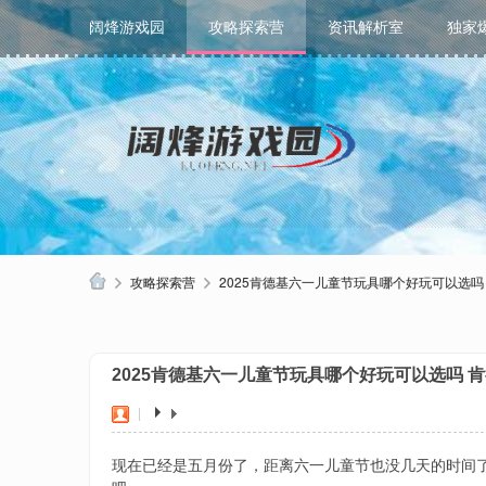
阔烽游戏园
攻略探索营
资讯解析室
独家
攻略探索营
2025肯德基六一儿童节玩具哪个好玩可以选
阔
烽
2025肯德基六一儿童节玩具哪个好玩可以选吗
游
戏
|
园
现在已经是五月份了，距离六一儿童节也没几天的时间