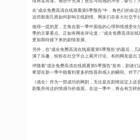
情再度高涨。预告中充满了悬念与情感的冲突，吸引了
在“成全免费高清在线观看第5季预告”中，角色们的命
这些新面孔将如何影响主线剧情。网友们在各大社交平
值得一提的是，主角在新一季中面临的心理和情感变化
季的主要看点。正如有网友评论道：“成全免费高清在线
更加期待接下来的剧情发展。
另外，在“成全免费高清在线观看第5季预告”的最后，
满了乐趣，纷纷在社交平台上展开讨论。有的网友提出
伴随着“成全免费高清在线观看第5季预告”发布，剧迷
希望在新一季中能看到更多的惊喜和感人的瞬间。对于
《成全》作为一部成功的网剧，无论是在剧情设定上还是
剧集所传达的情感与价值观。在这一季中，将会有怎样