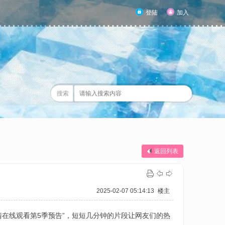
登陆
加入
搜索
返回列表
2025-02-07 05:14:13
楼主
在线观看第5季预告”，短短几分钟的片段让网友们的热