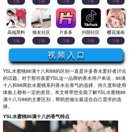
下载
下载
下载
下载
下载
高端黑料
狼友社区
片多多
抖阴社区
樱花漫画
下载
下载
下载
下载
下载
视 频 入 口
YSL水蜜桃86满十八和88的区别一直是许多香水爱好者讨论
的话题。对于那些喜爱YSL这一品牌的香水用户来说，86满
十八和88两款水蜜桃系列香水在香气的选择、持久度和使用
体验上都有一定的差异。本文将带您全面了解YSL水蜜桃86
满十八与88的主要区别，帮助您做出最适合自己需求的选
择。
YSL水蜜桃86满十八的香气特点