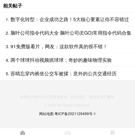
相关帖子
数字化转型：企业成功之路！5大核心要素让你不容错过
脑叶公司指令代码大全 脑叶公司(EGO)常用指令代码合集
91免费版看片，网友：这款软件真的很不错！
两个球球抖动视频抓球球：奇妙的趣味物理实验
苏晴忘穿内裤坐公交车被揉：意外的公共交通经历
本网站内容均从互联网搜集来，如有侵权，请联系我们删除
© 2026 All Rights Reserved.
网站地图
粤ICP备2021129499号-1